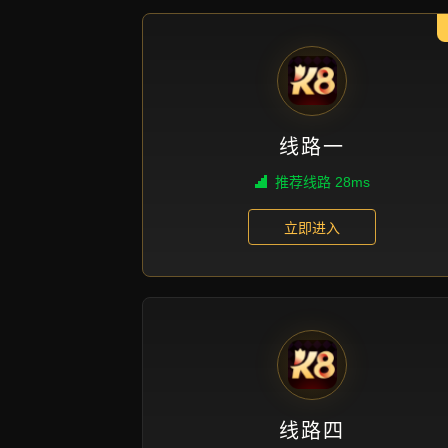
粹射击自摸爆
胡牌不停
quan qiu ma jiang bu yu le yuan guo cui she ji zi mo b
获取最新动态
服务范围